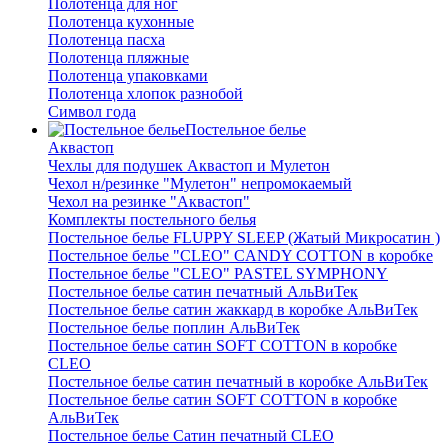
Полотенца для ног
Полотенца кухонные
Полотенца пасха
Полотенца пляжные
Полотенца упаковками
Полотенца хлопок разнобой
Символ года
Постельное белье
Аквастоп
Чехлы для подушек Аквастоп и Мулетон
Чехол н/резинке "Мулетон" непромокаемый
Чехол на резинке "Аквастоп"
Комплекты постельного белья
Постельное белье FLUPPY SLEEP (Жатый Микросатин )
Постельное белье "CLEO" CANDY COTTON в коробке
Постельное белье "CLEO" PASTEL SYMPHONY
Постельное белье сатин печатный АльВиТек
Постельное белье сатин жаккард в коробке АльВиТек
Постельное белье поплин АльВиТек
Постельное белье сатин SOFT COTTON в коробке
CLEO
Постельное белье сатин печатный в коробке АльВиТек
Постельное белье сатин SOFT COTTON в коробке
АльВиТек
Постельное белье Сатин печатный CLEO