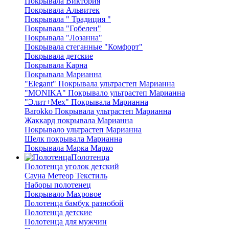
Покрывала Виктория
Покрывала Альвитек
Покрывала " Традиция "
Покрывала "Гобелен"
Покрывала "Лозанна"
Покрывала стеганные "Комфорт"
Покрывала детские
Покрывала Карна
Покрывала Марианна
"Elegant" Покрывала ультрастеп Марианна
"MONIKA" Покрывало ультрастеп Марианна
"Элит+Мех" Покрывала Марианна
Barokko Покрывала ультрастеп Марианна
Жаккард покрывала Марианна
Покрывало ультрастеп Марианна
Шелк покрывала Марианна
Покрывала Марка Марко
Полотенца
Полотенца уголок детский
Сауна Метеор Текстиль
Наборы полотенец
Покрывало Махровое
Полотенца бамбук разнобой
Полотенца детские
Полотенца для мужчин