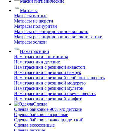
Маски гигиенические
Матрасы
Матрасы ватные
Матрасы из шерсти
Матрасы полиуритан
Матрасы регенирированное волокно
Матрасы регенирированное волокно в тике
Матрасы холкон
Наматрасники
Наматрасники гостинница
Наматрасники детские
Наматрасники с резинкой аквастоп
Наматрасники с резинкой бамбук
Наматрасники с резинкой верблюжья шерсть
Наматрасники с резинкой модерато
Наматрасники с резинкой мулетон
Наматрасники с резинкой овечья шерсть
Наматрасники с резинкой холфит
Одеяла
Одеяла байковые 90% х/б детские
Одеяла байковые взрослые
Одеяла байковые жаккард детский
Одеяла всесезонные
Одеяла детские