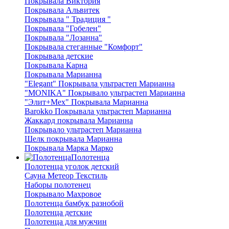
Покрывала Виктория
Покрывала Альвитек
Покрывала " Традиция "
Покрывала "Гобелен"
Покрывала "Лозанна"
Покрывала стеганные "Комфорт"
Покрывала детские
Покрывала Карна
Покрывала Марианна
"Elegant" Покрывала ультрастеп Марианна
"MONIKA" Покрывало ультрастеп Марианна
"Элит+Мех" Покрывала Марианна
Barokko Покрывала ультрастеп Марианна
Жаккард покрывала Марианна
Покрывало ультрастеп Марианна
Шелк покрывала Марианна
Покрывала Марка Марко
Полотенца
Полотенца уголок детский
Сауна Метеор Текстиль
Наборы полотенец
Покрывало Махровое
Полотенца бамбук разнобой
Полотенца детские
Полотенца для мужчин