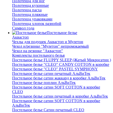
Полотенца для ног
Полотенца кухонные
Полотенца пасха
Полотенца пляжные
Полотенца упаковками
Полотенца хлопок разнобой
Символ года
Постельное белье
Аквастоп
Чехлы для подушек Аквастоп и Мулетон
Чехол н/резинке "Мулетон" непромокаемый
Чехол на резинке "Аквастоп"
Комплекты постельного белья
Постельное белье FLUPPY SLEEP (Жатый Микросатин )
Постельное белье "CLEO" CANDY COTTON в коробке
Постельное белье "CLEO" PASTEL SYMPHONY
Постельное белье сатин печатный АльВиТек
Постельное белье сатин жаккард в коробке АльВиТек
Постельное белье поплин АльВиТек
Постельное белье сатин SOFT COTTON в коробке
CLEO
Постельное белье сатин печатный в коробке АльВиТек
Постельное белье сатин SOFT COTTON в коробке
АльВиТек
Постельное белье Сатин печатный CLEO