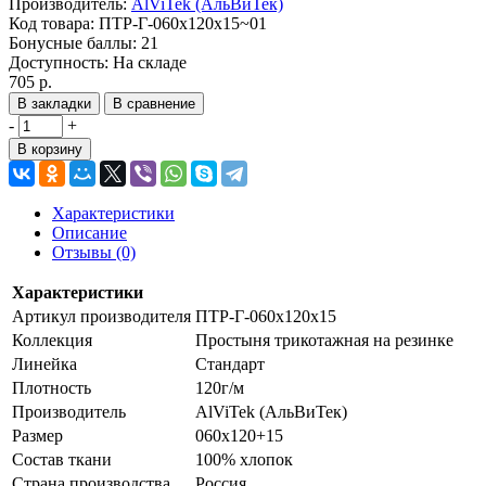
Производитель:
AlViTek (АльВиТек)
Код товара:
ПТР-Г-060х120х15~01
Бонусные баллы:
21
Доступность:
На складе
705 р.
В закладки
В сравнение
-
+
В корзину
Характеристики
Описание
Отзывы (0)
Характеристики
Артикул производителя
ПТР-Г-060х120х15
Коллекция
Простыня трикотажная на резинке
Линейка
Стандарт
Плотность
120г/м
Производитель
AlViTek (АльВиТек)
Размер
060х120+15
Состав ткани
100% хлопок
Страна производства
Россия