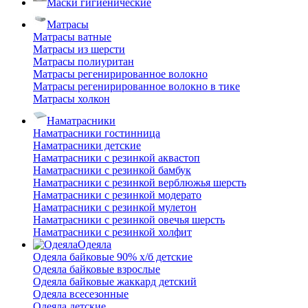
Маски гигиенические
Матрасы
Матрасы ватные
Матрасы из шерсти
Матрасы полиуритан
Матрасы регенирированное волокно
Матрасы регенирированное волокно в тике
Матрасы холкон
Наматрасники
Наматрасники гостинница
Наматрасники детские
Наматрасники с резинкой аквастоп
Наматрасники с резинкой бамбук
Наматрасники с резинкой верблюжья шерсть
Наматрасники с резинкой модерато
Наматрасники с резинкой мулетон
Наматрасники с резинкой овечья шерсть
Наматрасники с резинкой холфит
Одеяла
Одеяла байковые 90% х/б детские
Одеяла байковые взрослые
Одеяла байковые жаккард детский
Одеяла всесезонные
Одеяла детские