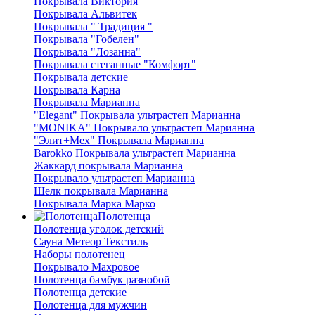
Покрывала Виктория
Покрывала Альвитек
Покрывала " Традиция "
Покрывала "Гобелен"
Покрывала "Лозанна"
Покрывала стеганные "Комфорт"
Покрывала детские
Покрывала Карна
Покрывала Марианна
"Elegant" Покрывала ультрастеп Марианна
"MONIKA" Покрывало ультрастеп Марианна
"Элит+Мех" Покрывала Марианна
Barokko Покрывала ультрастеп Марианна
Жаккард покрывала Марианна
Покрывало ультрастеп Марианна
Шелк покрывала Марианна
Покрывала Марка Марко
Полотенца
Полотенца уголок детский
Сауна Метеор Текстиль
Наборы полотенец
Покрывало Махровое
Полотенца бамбук разнобой
Полотенца детские
Полотенца для мужчин