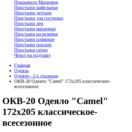
Покрывало Махровое
Простыни вафельные
Простыни детские
Простыни для гостиниц
Простыни лен
Простыни махровые
Простыни на резинке
Простыни пляжные
Простыни поплин
Простыни сатин
Чехол на подушку
Главная
Одеяла
Одеяло - 2-х спальное
ОКВ-20 Одеяло "Camel" 172х205 классическое-
всесезонное
ОКВ-20 Одеяло "Camel"
172х205 классическое-
всесезонное