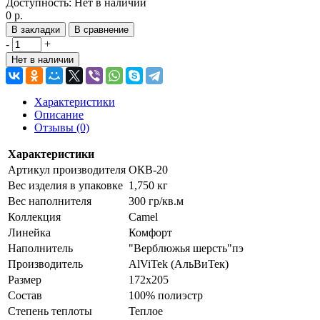
Доступность:
Нет в наличии
0 р.
В закладки
В сравнение
-
+
Нет в наличии
Характеристики
Описание
Отзывы (0)
Характеристики
Артикул производителя
ОКВ-20
Вес изделия в упаковке
1,750 кг
Вес наполнителя
300 гр/кв.м
Коллекция
Camel
Линейка
Комфорт
Наполнитель
"Верблюжья шерсть"пэ
Производитель
AlViTek (АльВиТек)
Размер
172х205
Состав
100% полиэстр
Степень теплоты
Теплое