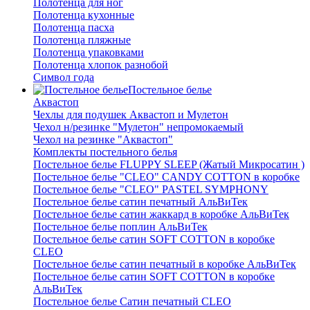
Полотенца для ног
Полотенца кухонные
Полотенца пасха
Полотенца пляжные
Полотенца упаковками
Полотенца хлопок разнобой
Символ года
Постельное белье
Аквастоп
Чехлы для подушек Аквастоп и Мулетон
Чехол н/резинке "Мулетон" непромокаемый
Чехол на резинке "Аквастоп"
Комплекты постельного белья
Постельное белье FLUPPY SLEEP (Жатый Микросатин )
Постельное белье "CLEO" CANDY COTTON в коробке
Постельное белье "CLEO" PASTEL SYMPHONY
Постельное белье сатин печатный АльВиТек
Постельное белье сатин жаккард в коробке АльВиТек
Постельное белье поплин АльВиТек
Постельное белье сатин SOFT COTTON в коробке
CLEO
Постельное белье сатин печатный в коробке АльВиТек
Постельное белье сатин SOFT COTTON в коробке
АльВиТек
Постельное белье Сатин печатный CLEO