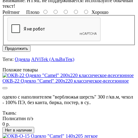
Внимание:
HTML не поддерживается! Используйте обычный
текст!
Рейтинг
Плохо
Хорошо
Продолжить
Теги:
Одеяла
AlViTek (АльВиТек)
Похожие товары
ОКВ-22 Одеяло "Camel" 200х220 классическое-всесезонное
одеяло с наполнителем "верблюжья шерсть" 300 г/кв.м, чехол
- 100% ПЭ, без канта, бирка, постер, в су..
Ткань:
Полисатин п/э
0 р.
Нет в наличии