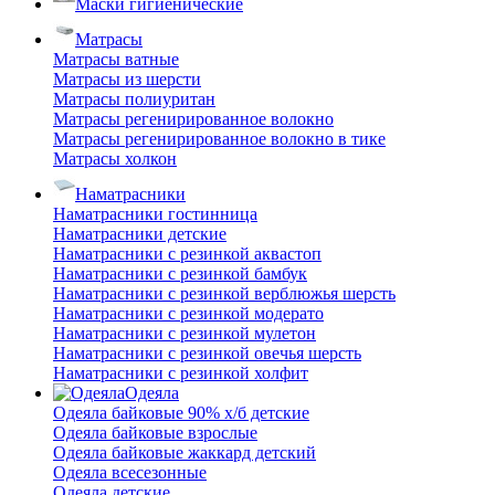
Маски гигиенические
Матрасы
Матрасы ватные
Матрасы из шерсти
Матрасы полиуритан
Матрасы регенирированное волокно
Матрасы регенирированное волокно в тике
Матрасы холкон
Наматрасники
Наматрасники гостинница
Наматрасники детские
Наматрасники с резинкой аквастоп
Наматрасники с резинкой бамбук
Наматрасники с резинкой верблюжья шерсть
Наматрасники с резинкой модерато
Наматрасники с резинкой мулетон
Наматрасники с резинкой овечья шерсть
Наматрасники с резинкой холфит
Одеяла
Одеяла байковые 90% х/б детские
Одеяла байковые взрослые
Одеяла байковые жаккард детский
Одеяла всесезонные
Одеяла детские