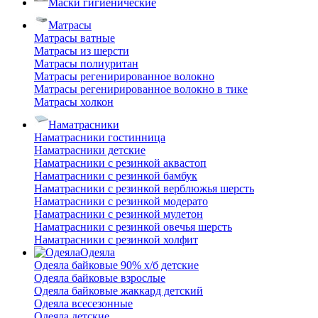
Маски гигиенические
Матрасы
Матрасы ватные
Матрасы из шерсти
Матрасы полиуритан
Матрасы регенирированное волокно
Матрасы регенирированное волокно в тике
Матрасы холкон
Наматрасники
Наматрасники гостинница
Наматрасники детские
Наматрасники с резинкой аквастоп
Наматрасники с резинкой бамбук
Наматрасники с резинкой верблюжья шерсть
Наматрасники с резинкой модерато
Наматрасники с резинкой мулетон
Наматрасники с резинкой овечья шерсть
Наматрасники с резинкой холфит
Одеяла
Одеяла байковые 90% х/б детские
Одеяла байковые взрослые
Одеяла байковые жаккард детский
Одеяла всесезонные
Одеяла детские