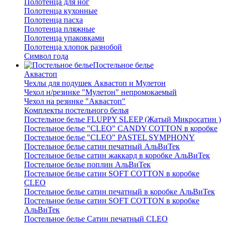
Полотенца для ног
Полотенца кухонные
Полотенца пасха
Полотенца пляжные
Полотенца упаковками
Полотенца хлопок разнобой
Символ года
Постельное белье
Аквастоп
Чехлы для подушек Аквастоп и Мулетон
Чехол н/резинке "Мулетон" непромокаемый
Чехол на резинке "Аквастоп"
Комплекты постельного белья
Постельное белье FLUPPY SLEEP (Жатый Микросатин )
Постельное белье "CLEO" CANDY COTTON в коробке
Постельное белье "CLEO" PASTEL SYMPHONY
Постельное белье сатин печатный АльВиТек
Постельное белье сатин жаккард в коробке АльВиТек
Постельное белье поплин АльВиТек
Постельное белье сатин SOFT COTTON в коробке
CLEO
Постельное белье сатин печатный в коробке АльВиТек
Постельное белье сатин SOFT COTTON в коробке
АльВиТек
Постельное белье Сатин печатный CLEO