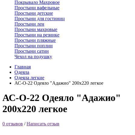
Покрывало Махровое
Простыни вафельные
Простыни детские
Простыни для гостиниц
Простыни лен
Простыни махровые
Простыни на резинке
Простыни пляжные
Простыни поплин
Простыни сатин
Чехол на подушку
Главная
Одеяла
Одеяла легкие
АС-О-22 Одеяло "Адажио" 200х220 легкое
АС-О-22 Одеяло "Адажио"
200х220 легкое
0 отзывов
/
Написать отзыв