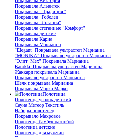
Покрывала Виктория
Покрывала Альвитек
Покрывала " Традиция "
Покрывала "Гобелен"
Покрывала "Лозанна"
Покрывала стеганные "Комфорт"
Покрывала детские
Покрывала Карна
Покрывала Марианна
"Elegant" Покрывала ультрастеп Марианна
"MONIKA" Покрывало ультрастеп Марианна
"Элит+Мех" Покрывала Марианна
Barokko Покрывала ультрастеп Марианна
Жаккард покрывала Марианна
Покрывало ультрастеп Марианна
Шелк покрывала Марианна
Покрывала Марка Марко
Полотенца
Полотенца уголок детский
Сауна Метеор Текстиль
Наборы полотенец
Покрывало Махровое
Полотенца бамбук разнобой
Полотенца детские
Полотенца для мужчин