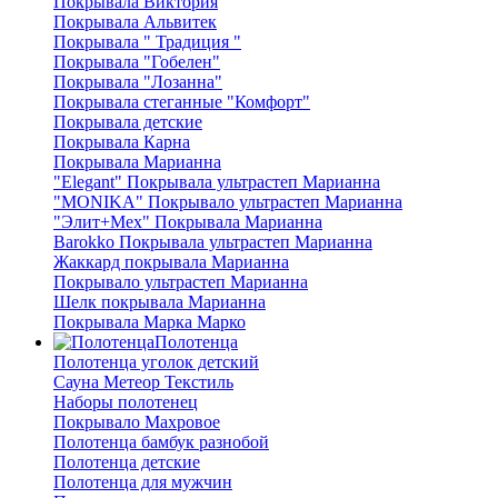
Покрывала Виктория
Покрывала Альвитек
Покрывала " Традиция "
Покрывала "Гобелен"
Покрывала "Лозанна"
Покрывала стеганные "Комфорт"
Покрывала детские
Покрывала Карна
Покрывала Марианна
"Elegant" Покрывала ультрастеп Марианна
"MONIKA" Покрывало ультрастеп Марианна
"Элит+Мех" Покрывала Марианна
Barokko Покрывала ультрастеп Марианна
Жаккард покрывала Марианна
Покрывало ультрастеп Марианна
Шелк покрывала Марианна
Покрывала Марка Марко
Полотенца
Полотенца уголок детский
Сауна Метеор Текстиль
Наборы полотенец
Покрывало Махровое
Полотенца бамбук разнобой
Полотенца детские
Полотенца для мужчин