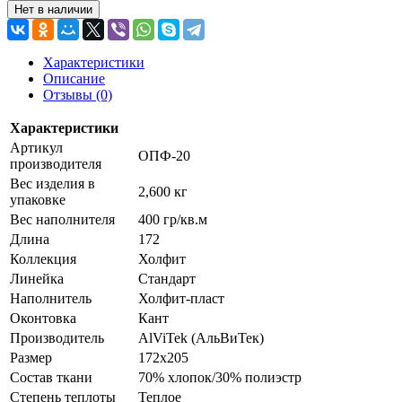
Нет в наличии
Характеристики
Описание
Отзывы (0)
Характеристики
Артикул
ОПФ-20
производителя
Вес изделия в
2,600 кг
упаковке
Вес наполнителя
400 гр/кв.м
Длина
172
Коллекция
Холфит
Линейка
Стандарт
Наполнитель
Холфит-пласт
Оконтовка
Кант
Производитель
AlViTek (АльВиТек)
Размер
172х205
Состав ткани
70% хлопок/30% полиэстр
Степень теплоты
Теплое