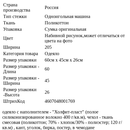
Страна
Россия
производства
Тип стежки
Одноигольная машина
Ткань
Поликоттон
Упаковка
Сумка оригинальная
Набивной рисунок,может отличаться от
Цвет
цвета на фото
Ширина
205
Категория товара
Одеяло
Размер упаковки
60см х 45см х 26см
Размер упаковки -
60
Длина
Размер упаковки -
45
Ширина
Размер упаковки
26
-Высота
ШтрихКод
4607048001769
одеяло с наполнителем - "Холфит-пласт" (полое
силиконизированное волокно 400 г/кв.м), чехол - ткань
смесовая (поликоттон; 70% - хлопок/30% - полиэстер; 120 г/
кв.м) , кант, уголок, бирка, постер, в чемодане