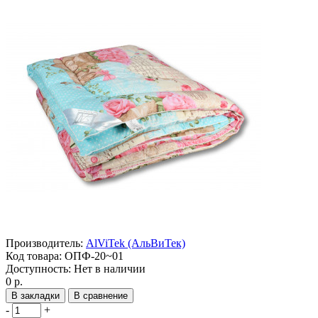
Производитель:
AlViTek (АльВиТек)
Код товара:
ОПФ-20~01
Доступность:
Нет в наличии
0 р.
В закладки
В сравнение
-
+