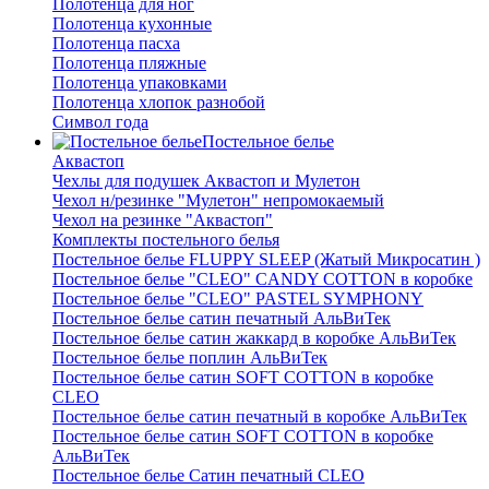
Полотенца для ног
Полотенца кухонные
Полотенца пасха
Полотенца пляжные
Полотенца упаковками
Полотенца хлопок разнобой
Символ года
Постельное белье
Аквастоп
Чехлы для подушек Аквастоп и Мулетон
Чехол н/резинке "Мулетон" непромокаемый
Чехол на резинке "Аквастоп"
Комплекты постельного белья
Постельное белье FLUPPY SLEEP (Жатый Микросатин )
Постельное белье "CLEO" CANDY COTTON в коробке
Постельное белье "CLEO" PASTEL SYMPHONY
Постельное белье сатин печатный АльВиТек
Постельное белье сатин жаккард в коробке АльВиТек
Постельное белье поплин АльВиТек
Постельное белье сатин SOFT COTTON в коробке
CLEO
Постельное белье сатин печатный в коробке АльВиТек
Постельное белье сатин SOFT COTTON в коробке
АльВиТек
Постельное белье Сатин печатный CLEO