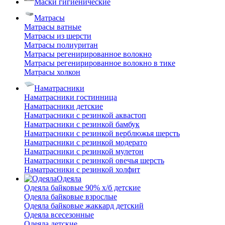
Маски гигиенические
Матрасы
Матрасы ватные
Матрасы из шерсти
Матрасы полиуритан
Матрасы регенирированное волокно
Матрасы регенирированное волокно в тике
Матрасы холкон
Наматрасники
Наматрасники гостинница
Наматрасники детские
Наматрасники с резинкой аквастоп
Наматрасники с резинкой бамбук
Наматрасники с резинкой верблюжья шерсть
Наматрасники с резинкой модерато
Наматрасники с резинкой мулетон
Наматрасники с резинкой овечья шерсть
Наматрасники с резинкой холфит
Одеяла
Одеяла байковые 90% х/б детские
Одеяла байковые взрослые
Одеяла байковые жаккард детский
Одеяла всесезонные
Одеяла детские